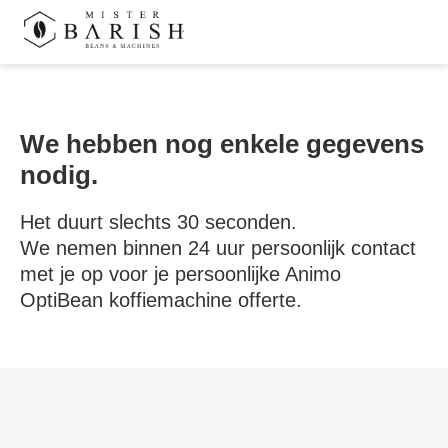
ngen
We hebben nog enkele gegevens
 te weten
nodig.
Het duurt slechts 30 seconden.
ioneel
We nemen binnen 24 uur persoonlijk contact
onele
met je op voor je persoonlijke Animo
s zijn
OptiBean koffiemachine offerte.
kelijk om
bsite te
ken. Ze
 gebruikt
asisfuncties
der deze