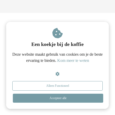
s kan de
e niet
oneren.
stieken
ische
s worden
Een koekje bij de koffie
kt om
em
Deze website maakt gebruik van cookies om je de beste
tie te
ervaring te bieden.
Kom meer te weten
elen over
drag van
zoeker op
site.
Alleen Functioneel
ting
Accepteer alle
ingcookies
 gebruikt
oekers te