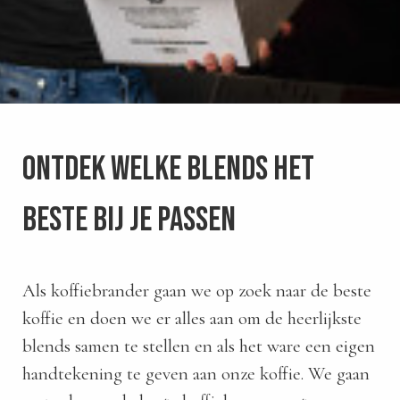
s kan de
e niet
oneren.
stieken
ische
s worden
Ontdek welke blends het
kt om
em
tie te
beste bij je passen
elen over
drag van
zoeker op
site.
Als koffiebrander gaan we op zoek naar de beste
koffie en doen we er alles aan om de heerlijkste
ting
blends samen te stellen en als het ware een eigen
ingcookies
handtekening te geven aan onze koffie. We gaan
 gebruikt
oekers te