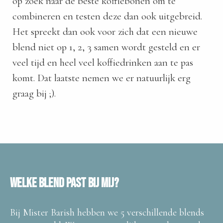
op zoek naar de beste koffiebonen om te
 op de
combineren en testen deze dan ook uitgebreid.
e. Hierdoor
Het spreekt dan ook voor zich dat een nieuwe
 website-
ren
blend niet op 1, 2, 3 samen wordt gesteld en er
nte
veel tijd en heel veel koffiedrinken aan te pas
enties
komt. Dat laatste nemen we er natuurlijk erg
gebaseerd
graag bij ;).
 gedrag van
ezoeker.
uren
Welke blend past bij mij?
Bij Mister Barish hebben we 5 verschillende blends