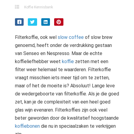
s kan de
Koffie Kennisbank
e niet
oneren.
stieken
Filterkoffie, ook wel
slow coffee
of slow brew
ische
genoemd, heeft onder de verdrukking gestaan
s worden
kt om
van Senseo en Nespresso. Maar de echte
em
koffieliefhebber weet
koffie
zetten met een
tie te
filter weer helemaal te waarderen. Filterkoffie
elen over
vraagt misschien iets meer tijd om te zetten,
drag van
maar of het de moeite is? Absoluut! Lange leve
zoeker op
de wedergeboorte van filterkoffie. Als je die goed
site.
zet, kan je de complexiteit van een heel goed
ting
glas wijn evenaren. Filterkoffies zijn ook veel
ingcookies
beter geworden door de kwalitatief hoogstaande
 gebruikt
koffiebonen
die nu in speciaalzaken te verkrijgen
oekers te