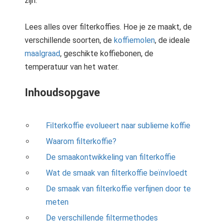
zijn.
 op de
e. Hierdoor
Lees alles over filterkoffies. Hoe je ze maakt, de
 website-
verschillende soorten, de
koffiemolen
, de ideale
ren
maalgraad
, geschikte koffiebonen, de
nte
temperatuur van het water.
enties
gebaseerd
Inhoudsopgave
 gedrag van
ezoeker.
Filterkoffie evolueert naar sublieme koffie
uren
Waarom filterkoffie?
De smaakontwikkeling van filterkoffie
Wat de smaak van filterkoffie beïnvloedt
De smaak van filterkoffie verfijnen door te
meten
De verschillende filtermethodes