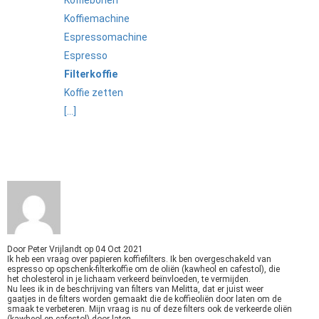
Koffiebonen
Koffiemachine
Espressomachine
Espresso
Filterkoffie
Koffie zetten
[...]
Door
Peter Vrijlandt
op
04 Oct 2021
Ik heb een vraag over papieren koffiefilters. Ik ben overgeschakeld van
espresso op opschenk-filterkoffie om de oliën (kawheol en cafestol), die
het cholesterol in je lichaam verkeerd beïnvloeden, te vermijden.
Nu lees ik in de beschrijving van filters van Melitta, dat er juist weer
gaatjes in de filters worden gemaakt die de koffieoliën door laten om de
smaak te verbeteren. Mijn vraag is nu of deze filters ook de verkeerde oliën