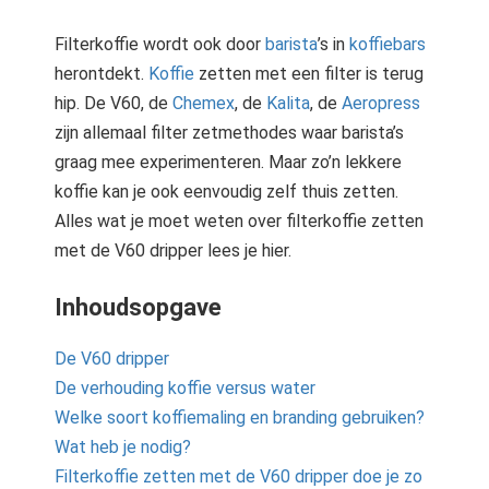
 op de
Filterkoffie wordt ook door
barista
’s in
koffiebars
e. Hierdoor
 website-
herontdekt.
Koffie
zetten met een filter is terug
ren
hip. De V60, de
Chemex
, de
Kalita
, de
Aeropress
nte
zijn allemaal filter zetmethodes waar barista’s
enties
graag mee experimenteren. Maar zo’n lekkere
gebaseerd
koffie kan je ook eenvoudig zelf thuis zetten.
 gedrag van
Alles wat je moet weten over filterkoffie zetten
ezoeker.
met de V60 dripper lees je hier.
uren
Inhoudsopgave
De V60 dripper
De verhouding koffie versus water
Welke soort koffiemaling en branding gebruiken?
Wat heb je nodig?
Filterkoffie zetten met de V60 dripper doe je zo