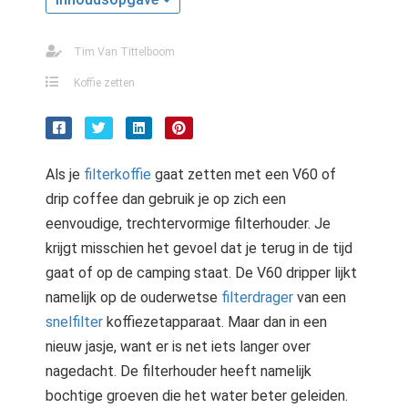
s kan de
e niet
oneren.
Tim Van Tittelboom
Koffie zetten
stieken
ische
s worden
kt om
Als je
filterkoffie
gaat zetten met een V60 of
em
drip coffee dan gebruik je op zich een
tie te
eenvoudige, trechtervormige filterhouder. Je
elen over
krijgt misschien het gevoel dat je terug in de tijd
drag van
zoeker op
gaat of op de camping staat. De V60 dripper lijkt
site.
namelijk op de ouderwetse
filterdrager
van een
snelfilter
koffiezetapparaat. Maar dan in een
ting
nieuw jasje, want er is net iets langer over
ingcookies
nagedacht. De filterhouder heeft namelijk
 gebruikt
bochtige groeven die het water beter geleiden.
oekers te