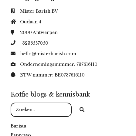
Mister Barish BV
Oudaan 4
2000
Antwerpen
+3235557050
hello@misterbarish.com
Ondernemingsnummer: 737616110
BTW nummer: BE0737616110
Koffie blogs & kennisbank
Barista
Espresso