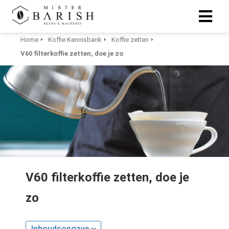
Home
Koffie Kennisbank
Koffie zetten
V60 filterkoffie zetten, doe je zo
ngen
 te weten
ioneel
onele
s zijn
kelijk om
bsite te
V60 filterkoffie zetten, doe je
ken. Ze
zo
 gebruikt
asisfuncties
der deze
Inhoudsopgave