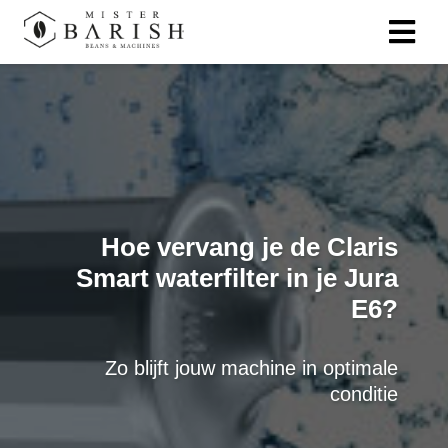
ngen
 te weten
ioneel
Hoe vervang je de Claris
onele
Smart waterfilter in je Jura
s zijn
E6?
kelijk om
bsite te
ken. Ze
Zo blijft jouw machine in optimale
 gebruikt
conditie
asisfuncties
der deze