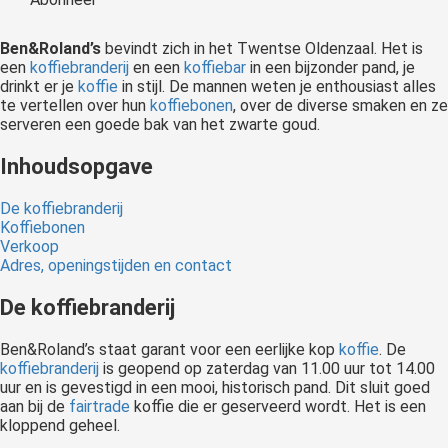
 op de
e. Hierdoor
Ben&Roland’s
bevindt zich in het Twentse Oldenzaal. Het is
 website-
een
koffiebranderij
en een
koffiebar
in een bijzonder pand, je
drinkt er je
koffie
in stijl. De mannen weten je enthousiast alles
ren
te vertellen over hun
koffiebonen
, over de diverse smaken en ze
nte
serveren een goede bak van het zwarte goud.
enties
gebaseerd
Inhoudsopgave
 gedrag van
De koffiebranderij
ezoeker.
Koffiebonen
Verkoop
Adres, openingstijden en contact
uren
De koffiebranderij
Ben&Roland’s staat garant voor een eerlijke kop
koffie
. De
koffiebranderij
is geopend op zaterdag van 11.00 uur tot 14.00
uur en is gevestigd in een mooi, historisch pand. Dit sluit goed
aan bij de
fairtrade
koffie die er geserveerd wordt. Het is een
kloppend geheel.