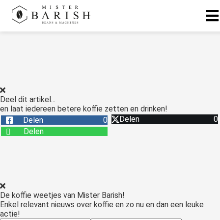
ngen
 te weten
Deel dit artikel...
en laat iedereen betere koffie zetten en drinken!
ioneel
Delen
0
Delen
0
onele
Delen
s zijn
kelijk om
bsite te
ken. Ze
 gebruikt
De koffie weetjes van Mister Barish!
asisfuncties
Enkel relevant nieuws over koffie en zo nu en dan een leuke
der deze
actie!