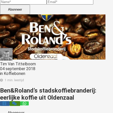
s kan de
e niet
Abonneer
oneren.
stieken
ische
s worden
kt om
em
tie te
elen over
Tim Van Tittelboom
04 september 2018
drag van
in
Koffiebonen
zoeker op
1 min. leestijd
site.
Ben&Roland’s stadskoffiebranderij:
ting
eerlijke koffie uit Oldenzaal
ingcookies
 gebruikt
oekers te
Abonneer