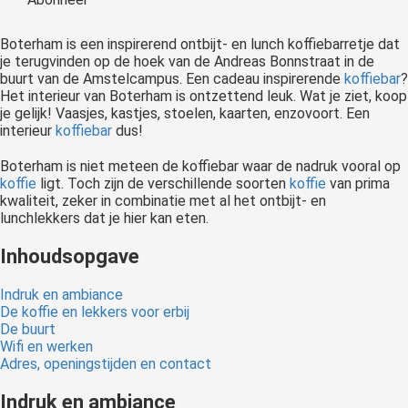
 op de
e. Hierdoor
Boterham is een inspirerend ontbijt- en lunch koffiebarretje dat
 website-
je terugvinden op de hoek van de Andreas Bonnstraat in de
buurt van de Amstelcampus. Een cadeau inspirerende
koffiebar
?
ren
Het interieur van Boterham is ontzettend leuk. Wat je ziet, koop
nte
je gelijk! Vaasjes, kastjes, stoelen, kaarten, enzovoort. Een
enties
interieur
koffiebar
dus!
gebaseerd
Boterham is niet meteen de koffiebar waar de nadruk vooral op
 gedrag van
koffie
ligt. Toch zijn de verschillende soorten
koffie
van prima
ezoeker.
kwaliteit, zeker in combinatie met al het ontbijt- en
lunchlekkers dat je hier kan eten.
uren
Inhoudsopgave
Indruk en ambiance
De koffie en lekkers voor erbij
De buurt
Wifi en werken
Adres, openingstijden en contact
Indruk en ambiance