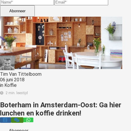
s kan de
e niet
Abonneer
oneren.
stieken
ische
s worden
kt om
em
tie te
elen over
Tim Van Tittelboom
06 juni 2018
drag van
in
Koffie
zoeker op
2 min. leestijd
site.
Boterham in Amsterdam-Oost: Ga hier
ting
lunchen en koffie drinken!
ingcookies
 gebruikt
oekers te
Abonneer