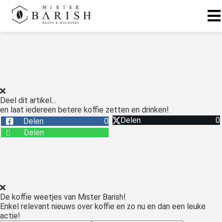
ngen
 te weten
Deel dit artikel...
en laat iedereen betere koffie zetten en drinken!
ioneel
Delen
0
Delen
0
onele
Delen
s zijn
kelijk om
bsite te
ken. Ze
 gebruikt
De koffie weetjes van Mister Barish!
asisfuncties
Enkel relevant nieuws over koffie en zo nu en dan een leuke
der deze
actie!