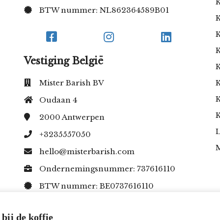
K
BTW nummer: NL862364589B01
K
K
K
Vestiging België
K
Mister Barish BV
K
K
Oudaan 4
K
2000
Antwerpen
L
+3235557050
hello@misterbarish.com
Ondernemingsnummer: 737616110
BTW nummer: BE0737616110
bij de koffie