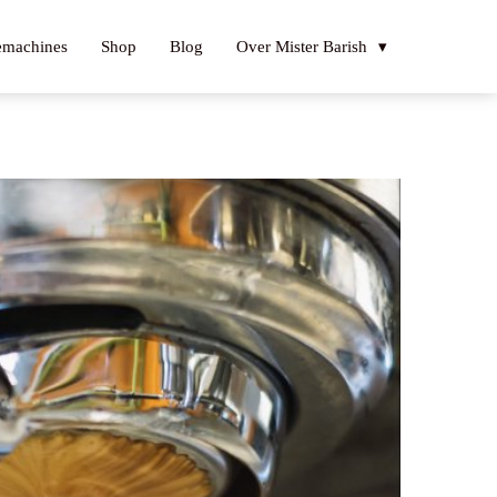
emachines
Shop
Blog
Over Mister Barish