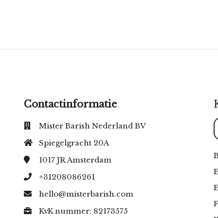
Contactinformatie
Mister Barish Nederland BV
Spiegelgracht 20A
B
1017 JR
Amsterdam
E
+31208086261
hello@misterbarish.com
F
KvK nummer: 82173575