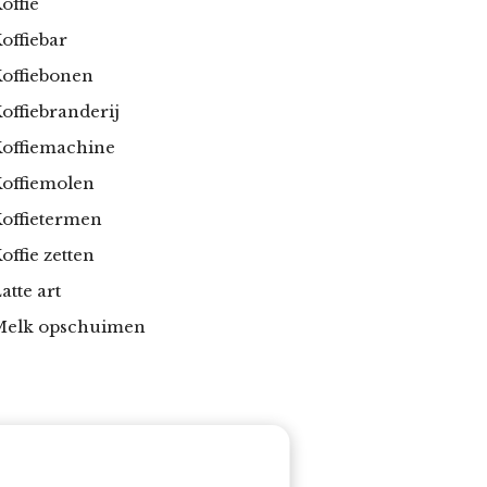
offie
offiebar
offiebonen
offiebranderij
offiemachine
offiemolen
offietermen
offie zetten
atte art
Melk opschuimen