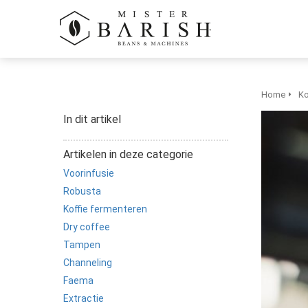
anoniem
informatie te
verzamelen over
het gedrag van
een bezoeker op
de website.
Home
Ko
In dit artikel
Marketing
Marketingcookies
Artikelen in deze categorie
worden gebruikt
Voorinfusie
om bezoekers te
volgen op de
Robusta
website. Hierdoor
Koffie fermenteren
kunnen website-
Dry coffee
eigenaren
Tampen
relevante
Channeling
advertenties
Faema
tonen gebaseerd
Extractie
op het gedrag van