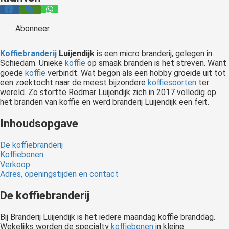
 op de
e. Hierdoor
Abonneer
 website-
ren
Koffiebranderij
Luijendijk
is een micro branderij, gelegen in
nte
Schiedam. Unieke
koffie
op smaak branden is het streven. Want
enties
goede
koffie
verbindt. Wat begon als een hobby groeide uit tot
een zoektocht naar de meest bijzondere
koffiesoorten
ter
gebaseerd
wereld. Zo stortte Redmar Luijendijk zich in 2017 volledig op
 gedrag van
het branden van koffie en werd branderij Luijendijk een feit.
ezoeker.
Inhoudsopgave
uren
De koffiebranderij
Koffiebonen
Verkoop
Adres, openingstijden en contact
De koffiebranderij
Bij Branderij Luijendijk is het iedere maandag koffie branddag.
Wekelijks worden de specialty
koffiebonen
in kleine