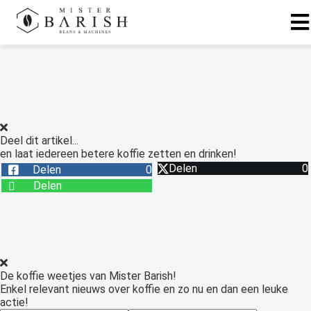
ngen
 te weten
Deel dit artikel...
en laat iedereen betere koffie zetten en drinken!
ioneel
Delen
0
Delen
0
onele
Delen
s zijn
kelijk om
bsite te
ken. Ze
 gebruikt
De koffie weetjes van Mister Barish!
asisfuncties
Enkel relevant nieuws over koffie en zo nu en dan een leuke
der deze
actie!