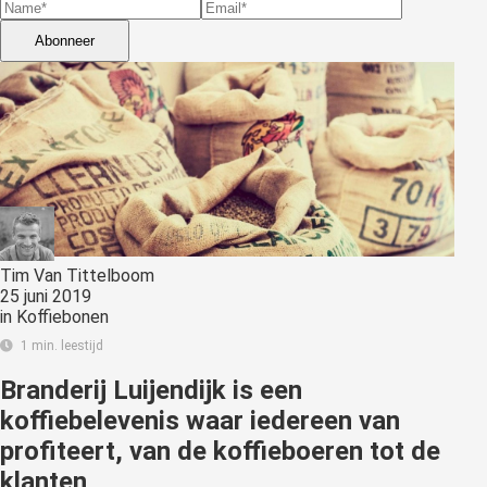
s kan de
e niet
Abonneer
oneren.
stieken
ische
s worden
kt om
em
tie te
elen over
Tim Van Tittelboom
25 juni 2019
drag van
in
Koffiebonen
zoeker op
1 min. leestijd
site.
Branderij Luijendijk is een
ting
koffiebelevenis waar iedereen van
ingcookies
profiteert, van de koffieboeren tot de
 gebruikt
klanten
oekers te