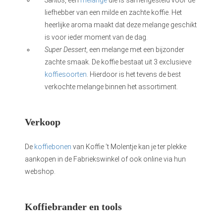
Santos
, een
melange
die is samengesteld voor de
liefhebber van een milde en zachte koffie. Het
heerlijke aroma maakt dat deze melange geschikt
is voor ieder moment van de dag.
Super Dessert
, een melange met een bijzonder
zachte smaak. De koffie bestaat uit 3 exclusieve
koffiesoorten
. Hierdoor is het tevens de best
verkochte melange binnen het assortiment.
Verkoop
De
koffiebonen
van Koffie ’t Molentje kan je ter plekke
aankopen in de Fabriekswinkel of ook online via hun
webshop.
Koffiebrander en tools