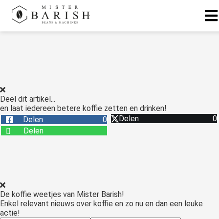
ngen
 te weten
Deel dit artikel...
en laat iedereen betere koffie zetten en drinken!
ioneel
Delen
0
Delen
0
onele
Delen
s zijn
kelijk om
bsite te
ken. Ze
 gebruikt
De koffie weetjes van Mister Barish!
asisfuncties
Enkel relevant nieuws over koffie en zo nu en dan een leuke
der deze
actie!