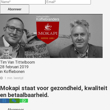
s kan de
e niet
Abonneer
oneren.
stieken
ische
s worden
kt om
em
tie te
elen over
Tim Van Tittelboom
28 februari 2019
drag van
in
Koffiebonen
zoeker op
1 min. leestijd
site.
Mokapi staat voor gezondheid, kwaliteit
ting
en betaalbaarheid.
ingcookies
 gebruikt
oekers te
Abonneer