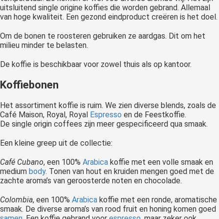
uitsluitend single origine koffies die worden gebrand. Allemaal
van hoge kwaliteit. Een gezond eindproduct creëren is het doel.
Om de bonen te roosteren gebruiken ze aardgas. Dit om het
milieu minder te belasten.
De koffie is beschikbaar voor zowel thuis als op kantoor.
Koffiebonen
Het assortiment koffie is ruim. We zien diverse blends, zoals de
Café Maison, Royal, Royal
Espresso
en de Feestkoffie.
De single origin coffees zijn meer gespecificeerd qua smaak.
Een kleine greep uit de collectie:
Café Cubano
, een 100%
Arabica
koffie met een volle smaak en
medium
body
. Tonen van hout en kruiden mengen goed met de
zachte aroma’s van geroosterde noten en chocolade.
Colombia
, een 100%
Arabica
koffie met een ronde, aromatische
smaak. De diverse aroma’s van rood fruit en honing komen goed
samen
. Een koffie gebrand voor
espresso
, maar zeker ook