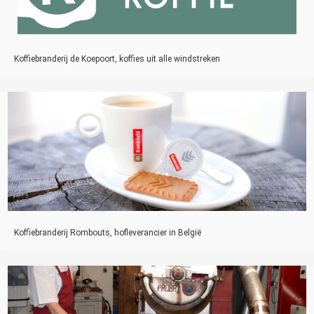
Koffiebranderij de Koepoort, koffies uit alle windstreken
Koffiebranderij Rombouts, hofleverancier in België