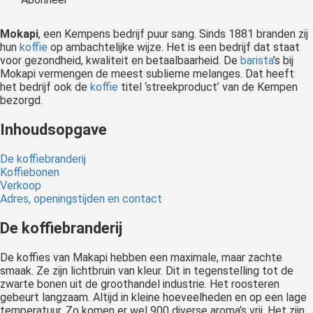
 op de
e. Hierdoor
Mokapi
, een Kempens bedrijf puur sang. Sinds 1881 branden zij
 website-
hun
koffie
op ambachtelijke wijze. Het is een bedrijf dat staat
voor gezondheid, kwaliteit en betaalbaarheid. De
barista
’s bij
ren
Mokapi vermengen de meest sublieme melanges. Dat heeft
nte
het bedrijf ook de
koffie
titel ‘streekproduct’ van de Kempen
enties
bezorgd.
gebaseerd
Inhoudsopgave
 gedrag van
ezoeker.
De koffiebranderij
Koffiebonen
Verkoop
uren
Adres, openingstijden en contact
De koffiebranderij
De koffies van Makapi hebben een maximale, maar zachte
smaak. Ze zijn lichtbruin van kleur. Dit in tegenstelling tot de
zwarte bonen uit de groothandel industrie. Het roosteren
gebeurt langzaam. Altijd in kleine hoeveelheden en op een lage
temperatuur. Zo komen er wel 900 diverse aroma’s vrij. Het zijn