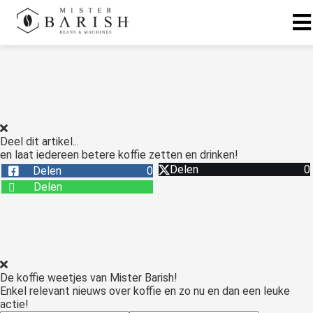
ngen
 te weten
Deel dit artikel...
en laat iedereen betere koffie zetten en drinken!
ioneel
Delen
0
Delen
0
onele
Delen
s zijn
kelijk om
bsite te
ken. Ze
 gebruikt
De koffie weetjes van Mister Barish!
asisfuncties
Enkel relevant nieuws over koffie en zo nu en dan een leuke
der deze
actie!