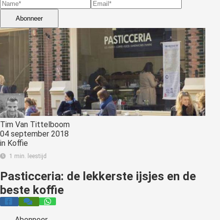
s kan de
e niet
Abonneer
oneren.
stieken
ische
s worden
kt om
em
tie te
elen over
Tim Van Tittelboom
04 september 2018
drag van
in
Koffie
zoeker op
1 min. leestijd
site.
Pasticceria: de lekkerste ijsjes en de
ting
beste koffie
ingcookies
 gebruikt
oekers te
Abonneer