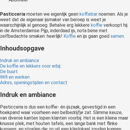
 op de
e. Hierdoor
Pasticceria
moeten we eigenlijk geen
koffiebar
noemen. Als je
 website-
weet dat de eigenaar ijsmaker van beroep is weet je
waarschijnlijk al genoeg. Behalve erg lekkere
koffie
verkoopt hij
ren
in de Amsterdamse Pijp, inderdaad ijs, nota bene met
nte
zelfbedachte smaken: heerlijk!
Koffie
en ijs gaan goed
samen
.
enties
gebaseerd
Inhoudsopgave
 gedrag van
Indruk en ambiance
ezoeker.
De koffie en lekkers voor erbij
De buurt
Wifi en werken
uren
Adres, openingstijden en contact
Indruk en ambiance
Pasticceria is dus een koffie- én ijszaak, gevestigd in een
hoekpand waar voorheen een belbedrijfje zat. Slimme keuze,
van diverse kanten lopen klanten voorbij. Het is een kleine maar
knusse plek, met houten tafels, een lange bank met flinke
kussens, en stoelen die zo uit een klaslokaal zouden kunnen