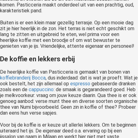
komen. Pasticceria maakt onderdeel uit van een prachtig, oud,
karakteristiek pand.
Buiten is er een klein maar gezellig terrasje. Op een mooie dag
zit je hier heerlijk in de zon. Het terras is niet echt geschikt om
lang te zitten en uitgebreid te eten, wel prima voor een
heerlijke koffie met een broodje of om wat bewuster te
genieten van je ijs. Vriendelijke, attente eigenaar en personeel!
De koffie en lekkers erbij
De heerlijke koffie van Pasticceria is gemaakt van bonen van
koffiebranderij
Bocca
, dus inderdaad: dat is wat je proeft. Wat je
ook bestelt, het zijn allemaal op
espresso
gebaseerde dranken
zoals een de
cappuccino
: de smaak is gegarandeerd goed. Heb
je melkvoorkeur: vraag om jouw keuze daarin. Qua thee is er ook
genoeg aanbod: verse munt thee en diverse soorten organische
thee van Numi bijvoorbeeld. Geen zin in koffie of thee? Probeer
dan eens hun verse sapjes.
Voor bij de koffie is er keuze uit allerlei lekkers. Om te beginnen
uiteraard het ijs. De eigenaar deed o.a. ervaring op bij een
ijssalon van naam in Milaan en werkt hier niet met vaste