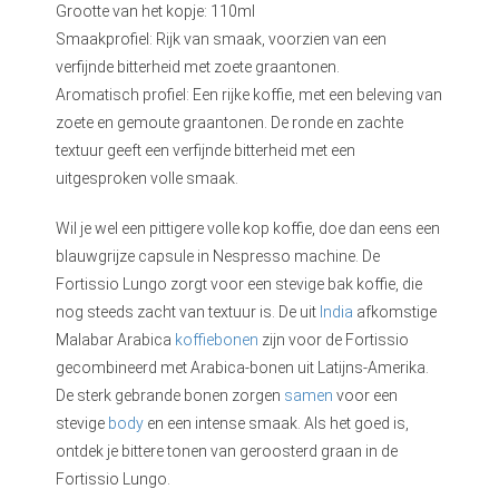
Grootte van het kopje: 110ml
Smaakprofiel: Rijk van smaak, voorzien van een
verfijnde bitterheid met zoete graantonen.
Aromatisch profiel: Een rijke koffie, met een beleving van
zoete en gemoute graantonen. De ronde en zachte
textuur geeft een verfijnde bitterheid met een
uitgesproken volle smaak.
Wil je wel een pittigere volle kop koffie, doe dan eens een
blauwgrijze capsule in Nespresso machine. De
Fortissio Lungo zorgt voor een stevige bak koffie, die
nog steeds zacht van textuur is. De uit
India
afkomstige
Malabar Arabica
koffiebonen
zijn voor de Fortissio
gecombineerd met Arabica-bonen uit Latijns-Amerika.
De sterk gebrande bonen zorgen
samen
voor een
stevige
body
en een intense smaak. Als het goed is,
ontdek je bittere tonen van geroosterd graan in de
Fortissio Lungo.