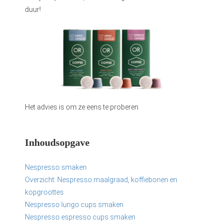
 op de
duur!
e. Hierdoor
 website-
ren
nte
enties
gebaseerd
 gedrag van
ezoeker.
Het advies is om ze eens te proberen.
uren
Inhoudsopgave
Nespresso smaken
Overzicht: Nespresso maalgraad, koffiebonen en
kopgroottes
Nespresso lungo cups smaken
Nespresso espresso cups smaken