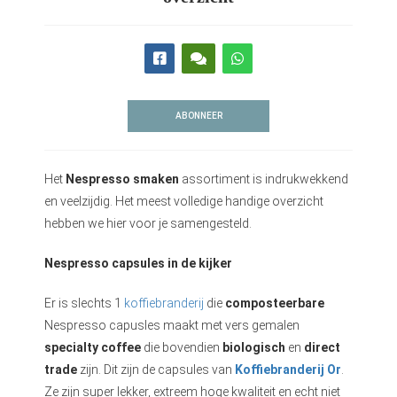
s kan de
e niet
oneren.
stieken
ische
ABONNEER
s worden
kt om
em
Het
Nespresso smaken
assortiment is indrukwekkend
tie te
en veelzijdig. Het meest volledige handige overzicht
elen over
hebben we hier voor je samengesteld.
drag van
zoeker op
Nespresso capsules in de kijker
site.
Er is slechts 1
koffiebranderij
die
composteerbare
ting
Nespresso capusles maakt met vers gemalen
specialty coffee
die bovendien
biologisch
en
direct
ingcookies
 gebruikt
trade
zijn. Dit zijn de capsules van
Koffiebranderij Or
.
oekers te
Ze zijn super lekker, extreem hoge kwaliteit en echt niet