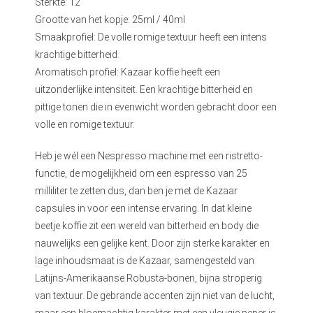
Sterkte: 12
Grootte van het kopje: 25ml / 40ml
Smaakprofiel: De volle romige textuur heeft een intens
krachtige bitterheid.
Aromatisch profiel: Kazaar koffie heeft een
uitzonderlijke intensiteit. Een krachtige bitterheid en
pittige tonen die in evenwicht worden gebracht door een
volle en romige textuur.
Heb je wél een Nespresso machine met een ristretto-
functie, de mogelijkheid om een espresso van 25
milliliter te zetten dus, dan ben je met de Kazaar
capsules in voor een intense ervaring. In dat kleine
beetje koffie zit een wereld van bitterheid en body die
nauwelijks een gelijke kent. Door zijn sterke karakter en
lage inhoudsmaat is de Kazaar, samengesteld van
Latijns-Amerikaanse Robusta-bonen, bijna stroperig
van textuur. De gebrande accenten zijn niet van de lucht,
maar een bloemachtig karakter met een vleugje peper is