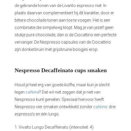
de gebrande tonen van de Livanto espresso niet. In
plaats daarvan complementeert hij dit karakter, door er
bittere chocolade tonen aan toe te voegen. Het is een
combinatie die simpelweg klopt. Mag je van jezelf geen
stukje pure chocolade, dan is de Ciocattino een perfecte
vervanger. De Nespresso capsules van de Ciocattino
zijn donkerbruin met grijsbruine boogjes erop.
Nespresso Decaffeinato cups smaken
Houd je heel erg van goede koffie, maar kun je slecht
tegen
cafeïne
? Dat wil niet zeggen dat je niet van
Nespresso kunt genieten. Speciaal hiervoor heeft
Nespresso vier smaken ontwikkeld zonder
cafeïne
: drie
espresso’s en één lungo.
1. Vivalto Lungo Decaffeinato (intensiteit: 4)