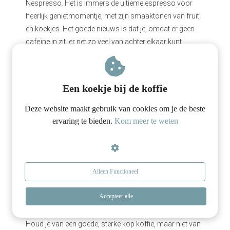
Nespresso. Het is immers de ultieme espresso voor
heerlijk genietmomentje, met zijn smaaktonen van fruit
en koekjes. Het goede nieuws is dat je, omdat er geen
cafeïne in zit, er net zo veel van achter elkaar kunt
drinken als je wilt. Doe daarvoor de goudgele cups met
het rode randje in je Nespresso machine.
Een koekje bij de koffie
3. Arpeggio Decaffeinato (intensiteit: 9)
Deze website maakt gebruik van cookies om je de beste
ervaring te bieden.
Kom meer te weten
Sterkte: 9
Grootte van het kopje: 25/40ml
Smaakprofiel: Sterk karakter met intense cacaotonen
Alleen Functioneel
Aromatisch profiel: Zoals de originele Grand Cru,
hebben deze cups hetzelfde sterke karakter met intense
Accepteer alle
cacaotonen en gebrande houtachtige tonen
Houd je van een goede, sterke kop koffie, maar niet van