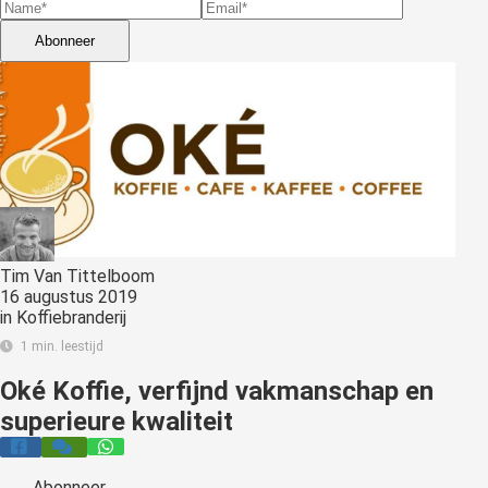
s kan de
e niet
Abonneer
oneren.
stieken
ische
s worden
kt om
em
tie te
elen over
Tim Van Tittelboom
16 augustus 2019
drag van
in
Koffiebranderij
zoeker op
1 min. leestijd
site.
Oké Koffie, verfijnd vakmanschap en
ting
superieure kwaliteit
ingcookies
 gebruikt
oekers te
Abonneer