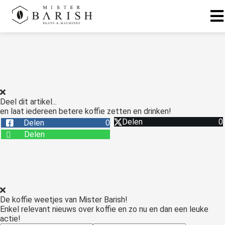
ngen
 te weten
Deel dit artikel...
en laat iedereen betere koffie zetten en drinken!
ioneel
Delen
0
Delen
0
onele
Delen
s zijn
kelijk om
bsite te
ken. Ze
 gebruikt
De koffie weetjes van Mister Barish!
asisfuncties
Enkel relevant nieuws over koffie en zo nu en dan een leuke
der deze
actie!