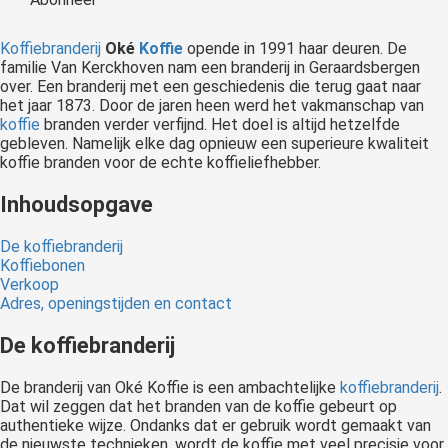
 op de
e. Hierdoor
Koffiebranderij
Oké
Koffie
opende in 1991 haar deuren. De
 website-
familie Van Kerckhoven nam een branderij in Geraardsbergen
over. Een branderij met een geschiedenis die terug gaat naar
ren
het jaar 1873. Door de jaren heen werd het vakmanschap van
nte
koffie
branden verder verfijnd. Het doel is altijd hetzelfde
enties
gebleven. Namelijk elke dag opnieuw een superieure kwaliteit
gebaseerd
koffie branden voor de echte koffieliefhebber.
 gedrag van
Inhoudsopgave
ezoeker.
De koffiebranderij
Koffiebonen
uren
Verkoop
Adres, openingstijden en contact
De koffiebranderij
De branderij van Oké Koffie is een ambachtelijke
koffiebranderij
.
Dat wil zeggen dat het branden van de koffie gebeurt op
authentieke wijze. Ondanks dat er gebruik wordt gemaakt van
de nieuwste technieken, wordt de koffie met veel precisie voor