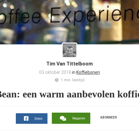
Tim Van Tittelboom
03 oktober 2018
in
Koffiebonen
1 min. leestijd
ean: een warm aanbevolen koffi
ABONNEER
Reageren
Delen