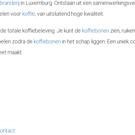
ebranderij
in Luxemburg. Ontstaan uit een samenwerkingsve
delen voor
koffie
, van uitsluitend hoge kwaliteit.
 de totale koffiebeleving. Je kunt de
koffiebonen
zien, ruike
oelen zodra de
koffiebonen
in het schap liggen. Een uniek
 en gebrande koffiebonen. Koffie is fruit. Het is een bes dat aan een plant groeit. De koffieplanten groeien op plantages verspreid over zo’n 72..
eet maakt.
Koffiebonen zijn volgroeide zaadjes van de bes van de koffieplant. Ze worden ook wel coffea genoemd. De keuze van de koffieboon heeft een grote invloed op de smaak van de koffie. De Arabica koffiebonen zijn de meest..
contact