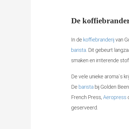
De koffiebrander
In de
koffiebranderij
van Go
barista
. Dit gebeurt langz
smaken en irriterende sto
Voor onze koffiebranderij zijn de allerhoogste kwaliteit, duurzaamheid, versheid en een eerlijke prijs voor koffieboer en consument de belangrijkste normen en waarden.
De vele unieke aroma`s kri
De
barista
bij Golden Been 
French Press,
Aeropress
o
geserveerd.