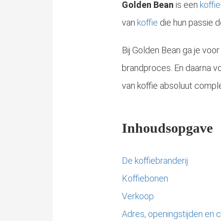
Golden Bean
is een
koffi
van
koffie
die hun passie 
Bij Golden Bean ga je voor
brandproces. En daarna v
Koffie is veel meer dan een warme drank op basis van vers water
van koffie absoluut compl
Inhoudsopgave
De koffiebranderij
Koffiebonen
Verkoop
Adres, openingstijden en 