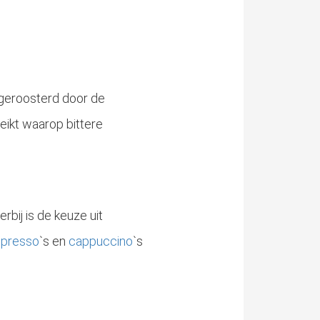
geroosterd door de
eikt waarop bittere
rbij is de keuze uit
spresso
`s en
cappuccino
`s