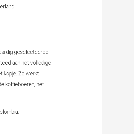
derland!
waardig geselecteerde
steed aan het volledige
et kopje. Zo werkt
e koffieboeren, het
Colombia.