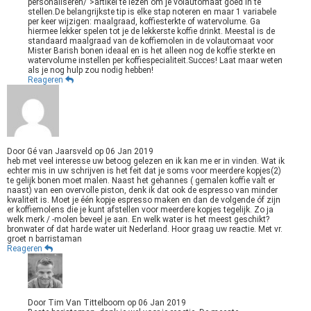
personaliseren/">artikel te lezen om je volautomaat goed in te
stellen.De belangrijkste tip is elke stap noteren en maar 1 variabele
per keer wijzigen: maalgraad, koffiesterkte of watervolume. Ga
hiermee lekker spelen tot je de lekkerste koffie drinkt. Meestal is de
standaard maalgraad van de koffiemolen in de volautomaat voor
Mister Barish bonen ideaal en is het alleen nog de koffie sterkte en
watervolume instellen per koffiespecialiteit.Succes! Laat maar weten
als je nog hulp zou nodig hebben!
Reageren
Door
Gé van Jaarsveld
op
06 Jan 2019
heb met veel interesse uw betoog gelezen en ik kan me er in vinden. Wat ik
echter mis in uw schrijven is het feit dat je soms voor meerdere kopjes(2)
te gelijk bonen moet malen. Naast het gehannes ( gemalen koffie valt er
naast) van een overvolle piston, denk ik dat ook de espresso van minder
kwaliteit is. Moet je één kopje espresso maken en dan de volgende óf zijn
er koffiemolens die je kunt afstellen voor meerdere kopjes tegelijk. Zo ja
welk merk / -molen beveel je aan. En welk water is het meest geschikt?
bronwater of dat harde water uit Nederland. Hoor graag uw reactie. Met vr.
groet n barristaman
Reageren
Door
Tim Van Tittelboom
op
06 Jan 2019