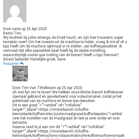
Door
sarie
op
25 Apr 2020
Beste Tim,
Wij kochten bij jullie onlangs de Ena8 touch, en zijn hier trouwens super
tevreden over!! Om het meeste uit de machine te halen, vroeg ik me af of u
tips heeft om de machine optimaal in te stellen - per koffiespecialiteit. Ik
vermoed dat elke specialiteit baat heeft bij de ideale instelling,
waarschijnlijk vooral qua maling van de bonen? Heeft u tips hierover?
Alvast bedankt! Hartelijke groet, Sarie
Reageren
Door
Tim Van Tittelboom
op
25 Apr 2020
oh wat fijn om te lezen! We hebben onze Mister Barish koffiebonen
speciaal gebrand en geselecteerd voor volautomaten zodat je het
potentieel van de machine en bonen kan benutten.
Dit is een goed
"="">artikel
" rel="nofollow"
target="_blank">https://misterbarish.nl/koffie-
kennisbank/koffiemolen/juiste-maalgraad-koffie-bepalen/">artikel
over het instellen van de maalgraad en leer je over onder en over
extractie.
Daarna raad ik je aan om dit
"="">artikel
" rel="nofollow"
target="_blank">https://misterbarish.nl/koffie-
kennisbank/koffiemachine/volautomatische-koffiemachine-smaak-