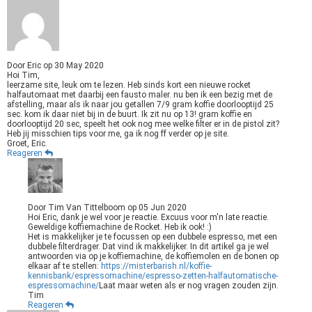
Door
Eric
op
30 May 2020
Hoi Tim,
leerzame site, leuk om te lezen. Heb sinds kort een nieuwe rocket
halfautomaat met daarbij een fausto maler. nu ben ik een bezig met de
afstelling, maar als ik naar jou getallen 7/9 gram koffie doorlooptijd 25
sec. kom ik daar niet bij in de buurt. Ik zit nu op 13! gram koffie en
doorlooptijd 20 sec, speelt het ook nog mee welke filter er in de pistol zit?
Heb jij misschien tips voor me, ga ik nog ff verder op je site.
Groet, Eric.
Reageren
Door
Tim Van Tittelboom
op
05 Jun 2020
Hoi Eric, dank je wel voor je reactie. Excuus voor m'n late reactie.
Geweldige koffiemachine de Rocket. Heb ik ook! :)
Het is makkelijker je te focussen op een dubbele espresso, met een
dubbele filterdrager. Dat vind ik makkelijker. In dit artikel ga je wel
antwoorden via op je koffiemachine, de koffiemolen en de bonen op
elkaar af te stellen:
https://misterbarish.nl/koffie-
kennisbank/espressomachine/espresso-zetten-halfautomatische-
espressomachine/
Laat maar weten als er nog vragen zouden zijn.
Tim
Reageren