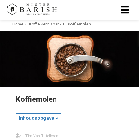
Home
Koffie Kennisbank
Koffiemolen
Koffiemolen
Inhoudsopgave
Tim Van Tittelboom