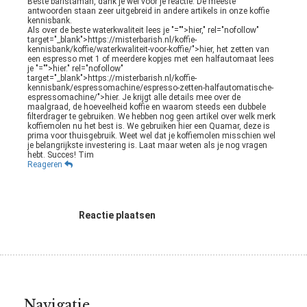
Beste baristaman, dank je wel voor je reactie. De meeste
antwoorden staan zeer uitgebreid in andere artikels in onze koffie
kennisbank.
Als over de beste waterkwaliteit lees je
"="">hier
," rel="nofollow"
target="_blank">https://misterbarish.nl/koffie-
kennisbank/koffie/waterkwaliteit-voor-koffie/">hier, het zetten van
een espresso met 1 of meerdere kopjes met een halfautomaat lees
je
"="">hier
." rel="nofollow"
target="_blank">https://misterbarish.nl/koffie-
kennisbank/espressomachine/espresso-zetten-halfautomatische-
espressomachine/">hier. Je krijgt alle details mee over de
maalgraad, de hoeveelheid koffie en waarom steeds een dubbele
filterdrager te gebruiken. We hebben nog geen artikel over welk merk
koffiemolen nu het best is. We gebruiken hier een Quamar, deze is
prima voor thuisgebruik. Weet wel dat je koffiemolen misschien wel
je belangrijkste investering is. Laat maar weten als je nog vragen
hebt. Succes! Tim
Reageren
Reactie plaatsen
Navigatie