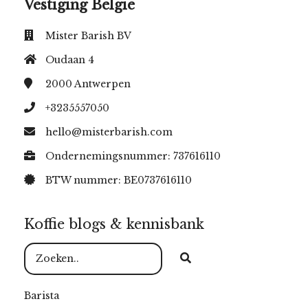
Vestiging België
Mister Barish BV
Oudaan 4
2000
Antwerpen
+3235557050
hello@misterbarish.com
Ondernemingsnummer: 737616110
BTW nummer: BE0737616110
Koffie blogs & kennisbank
Barista