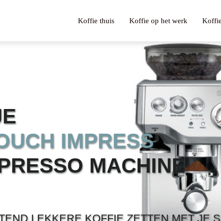
Koffie thuis
Koffie op het werk
Koffi
JE
TOUCH IMPRESS
SPRESSO MACHINE
END LEKKERE KOFFIE ZETTEN MET JE 