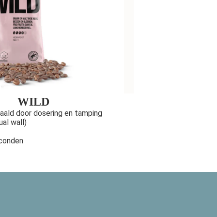
WILD
paald door dosering en tamping
al wall)
econden