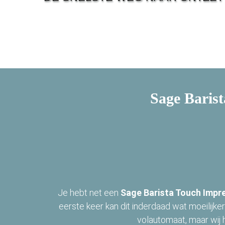
deze bezoeker.
oorkeuren
pslaan
Sage Baris
Je hebt net een
Sage Barista Touch
Impr
eerste keer kan dit inderdaad wat moeilijker
volautomaat, maar wij h