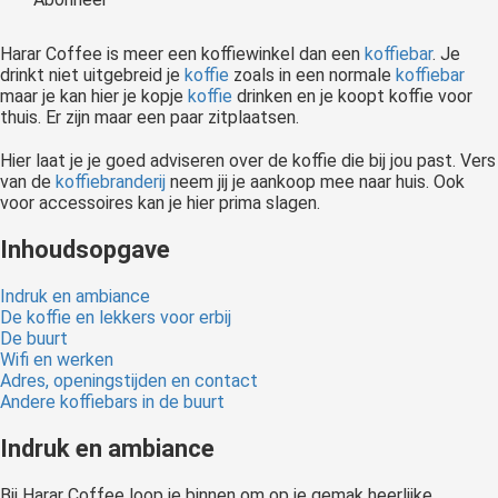
 op de
e. Hierdoor
Harar Coffee is meer een koffiewinkel dan een
koffiebar
. Je
 website-
drinkt niet uitgebreid je
koffie
zoals in een normale
koffiebar
maar je kan hier je kopje
koffie
drinken en je koopt koffie voor
ren
thuis. Er zijn maar een paar zitplaatsen.
nte
enties
Hier laat je je goed adviseren over de koffie die bij jou past. Vers
gebaseerd
van de
koffiebranderij
neem jij je aankoop mee naar huis. Ook
voor accessoires kan je hier prima slagen.
 gedrag van
ezoeker.
Inhoudsopgave
Indruk en ambiance
uren
De koffie en lekkers voor erbij
De buurt
Wifi en werken
Adres, openingstijden en contact
Andere koffiebars in de buurt
Indruk en ambiance
Bij Harar Coffee loop je binnen om op je gemak heerlijke