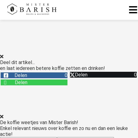
ngen
 te weten
Deel dit artikel...
en laat iedereen betere koffie zetten en drinken!
ioneel
Delen
0
Delen
0
onele
Delen
s zijn
kelijk om
bsite te
ken. Ze
 gebruikt
De koffie weetjes van Mister Barish!
asisfuncties
Enkel relevant nieuws over koffie en zo nu en dan een leuke
der deze
actie!