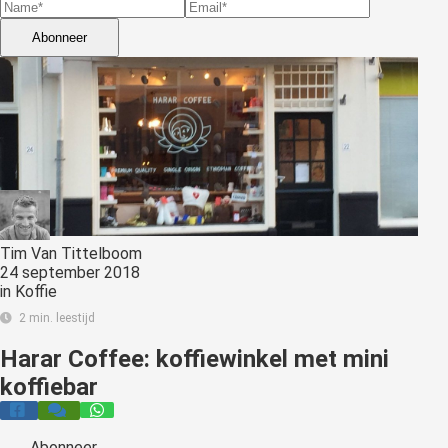
s kan de
e niet
Abonneer
oneren.
stieken
ische
s worden
kt om
em
tie te
elen over
Tim Van Tittelboom
24 september 2018
drag van
in
Koffie
zoeker op
2 min. leestijd
site.
Harar Coffee: koffiewinkel met mini
ting
koffiebar
ingcookies
 gebruikt
oekers te
Abonneer