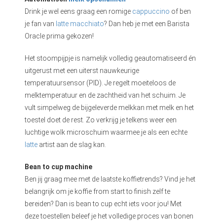
Drink je wel eens graag een romige
cappuccino
of ben
je fan van
latte macchiato
? Dan heb je met een Barista
Oracle prima gekozen!
Het stoompijpje is namelijk volledig geautomatiseerd én
uitgerust met een uiterst nauwkeurige
temperatuursensor (PID). Je regelt moeiteloos de
melktemperatuur en de zachtheid van het schuim. Je
vult simpelweg de bijgeleverde melkkan met melk en het
toestel doet de rest. Zo verkrijg je telkens weer een
luchtige wolk microschuim waarmee je als een echte
latte
artist aan de slag kan.
Bean to cup machine
Ben jij graag mee met de laatste koffietrends? Vind je het
belangrijk om je koffie from start to finish zelf te
bereiden? Dan is bean to cup echt iets voor jou! Met
deze toestellen beleef je het volledige proces van bonen