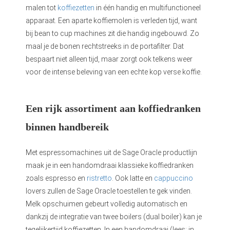
malen tot
koffiezetten
in één handig en multifunctioneel
apparaat. Een aparte koffiemolen is verleden tijd, want
bij bean to cup machines zit die handig ingebouwd. Zo
maal je de bonen rechtstreeks in de portafilter. Dat
bespaart niet alleen tijd, maar zorgt ook telkens weer
voor de intense beleving van een echte kop verse koffie.
Een rijk assortiment aan koffiedranken
binnen handbereik
Met espressomachines uit de Sage Oracle productlijn
maak je in een handomdraai klassieke koffiedranken
zoals espresso en
ristretto
. Ook latte en
cappuccino
lovers zullen de Sage Oracle toestellen te gek vinden.
Melk opschuimen gebeurt volledig automatisch en
dankzij de integratie van twee boilers (dual boiler) kan je
tegelijkertijd koffiezetten. In een handomdraai (lees: in