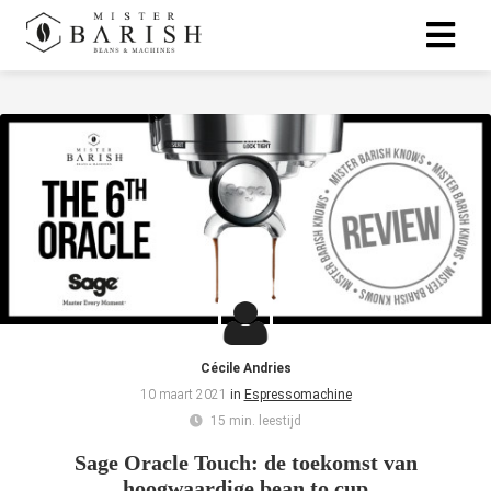
Cécile Andries
10 maart 2021
in
Espressomachine
15 min. leestijd
Sage Oracle Touch: de toekomst van
hoogwaardige bean to cup