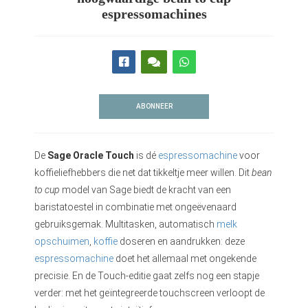
espressomachines
ABONNEER
De
Sage Oracle Touch
is dé
espressomachine
voor
koffieliefhebbers die net dat tikkeltje meer willen. Dit
bean
to cup
model van Sage biedt de kracht van een
baristatoestel in combinatie met ongeëvenaard
gebruiksgemak. Multitasken, automatisch
melk
opschuimen
,
koffie
doseren en aandrukken: deze
espressomachine
doet het allemaal met ongekende
precisie. En de Touch-editie gaat zelfs nog een stapje
verder: met het geïntegreerde touchscreen verloopt de