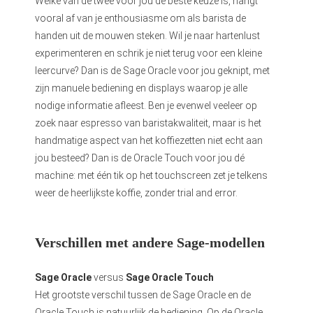
Welke van de twee voor jou de beste keuze is, hangt
vooral af van je enthousiasme om als barista de
handen uit de mouwen steken. Wil je naar hartenlust
experimenteren en schrik je niet terug voor een kleine
leercurve? Dan is de Sage Oracle voor jou geknipt, met
zijn manuele bediening en displays waarop je alle
nodige informatie afleest. Ben je evenwel veeleer op
zoek naar espresso van baristakwaliteit, maar is het
handmatige aspect van het koffiezetten niet echt aan
jou besteed? Dan is de Oracle Touch voor jou dé
machine: met één tik op het touchscreen zet je telkens
weer de heerlijkste koffie, zonder trial and error.
Verschillen met andere Sage-modellen
Sage Oracle
versus
Sage Oracle Touch
Het grootste verschil tussen de Sage Oracle en de
Oracle Touch is natuurlijk de bediening. Op de Oracle