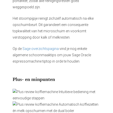
portafilter, zodat alle reinigingsresten goed
weggespoeld zijn.
Het stoompijpje reinigt zichzelf automatisch na elke
opschuimbeurt. Dit garandeert een consequente
topkwaliteit van het microschuim en voorkomt
verstopping door kalk of melkresten.
Op de
Sage overzichtspagina
vind je nog enkele
algemene schoonmaaktips om jouw Sage Oracle
espressomachine tiptop in orde te houden.
Plus- en minpunten
Intuïtieve bediening met
eenvoudige stappen
Automatisch koffiezetten
én melk opschuimen met de dual boiler