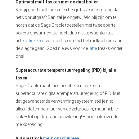
Optimaal multitasken met de dual boiler
Kan jij goed multitasken en heb je bovendien graag dat
het vooruitgaat? Dan zal je ongetwijfeld blij zijn om te
horen dat de Sage Oracle toestellen met twee aparte
boilers opwarmen. Je hoeft dus niet te wachten tot
het
koffiezetten
voltooid is om met het melkschuim aan
de slag te gaan. Goed nieuws voor de
latte
freaks onder
ons!
Superaccurate temperatuurregeling (PID) bij alle
fasen
Sage Oracle machines beschikken over een
superaccurate digitale temperatuurregeling of PID. Met
dat geavanceerde verwarmingssysteem stel je niet
alleen de temperatuur van de zetgroep in, maar heb je
ook – tot op de graad nauwkeurig! – controle over de
melkbereiding.
Automatisch
melk opschuimen