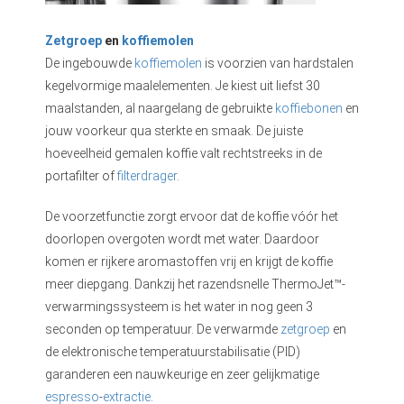
Zetgroep
en
koffiemolen
De ingebouwde
koffiemolen
is voorzien van hardstalen
kegelvormige maalelementen. Je kiest uit liefst 30
maalstanden, al naargelang de gebruikte
koffiebonen
en
jouw voorkeur qua sterkte en smaak. De juiste
hoeveelheid gemalen koffie valt rechtstreeks in de
portafilter of
filterdrager
.
De voorzetfunctie zorgt ervoor dat de koffie vóór het
doorlopen overgoten wordt met water. Daardoor
komen er rijkere aromastoffen vrij en krijgt de koffie
meer diepgang. Dankzij het razendsnelle ThermoJet™-
verwarmingssysteem is het water in nog geen 3
seconden op temperatuur. De verwarmde
zetgroep
en
de elektronische temperatuurstabilisatie (PID)
garanderen een nauwkeurige en zeer gelijkmatige
espresso
-
extractie
.