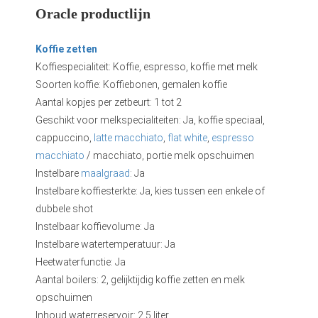
Oracle productlijn
Koffie zetten
Koffiespecialiteit: Koffie, espresso, koffie met melk
Soorten koffie: Koffiebonen, gemalen koffie
Aantal kopjes per zetbeurt: 1 tot 2
Geschikt voor melkspecialiteiten: Ja, koffie speciaal,
cappuccino,
latte macchiato
,
flat white
,
espresso
macchiato
/ macchiato, portie melk opschuimen
Instelbare
maalgraad
: Ja
Instelbare koffiesterkte: Ja, kies tussen een enkele of
dubbele shot
Instelbaar koffievolume: Ja
Instelbare watertemperatuur: Ja
Heetwaterfunctie: Ja
Aantal boilers: 2, gelijktijdig koffie zetten en melk
opschuimen
Inhoud waterreservoir: 2,5 liter