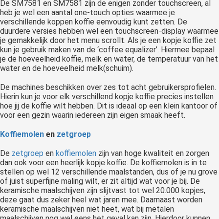
De SM7581 en SM7581 zijn de enigen zonder touchscreen, al
heb je wel een aantal one-touch opties waarmee je
verschillende koppen koffie eenvoudig kunt zetten. De
duurdere versies hebben wel een touchscreen-display waarmee
je gemakkelijk door het menu scrollt. Als je een kopje koffie zet
kun je gebruik maken van de ‘coffee equalizer’. Hiermee bepaal
je de hoeveelheid koffie, melk en water, de temperatuur van het
water en de hoeveelheid melk(schuim).
De machines beschikken over zes tot acht gebruikersprofielen.
Hierin kun je voor elk verschillend kopje koffie precies instellen
hoe jij de koffie wilt hebben. Dit is ideaal op een klein kantoor of
voor een gezin waarin iedereen zijn eigen smaak heeft.
Koffiemolen
en
zetgroep
De
zetgroep
en
koffiemolen
zijn van hoge kwaliteit en zorgen
dan ook voor een heerlijk kopje koffie. De koffiemolen is in te
stellen op wel 12 verschillende maalstanden, dus of je nu grove
of juist superfijne maling wilt, er zit altijd wat voor je bij. De
keramische maalschijven zijn slijtvast tot wel 20.000 kopjes,
deze gaat dus zeker heel wat jaren mee. Daarnaast worden
keramische maalschijven niet heet, wat bij metalen
maalschijven nog wel eens het geval kan zijn. Hierdoor kunnen