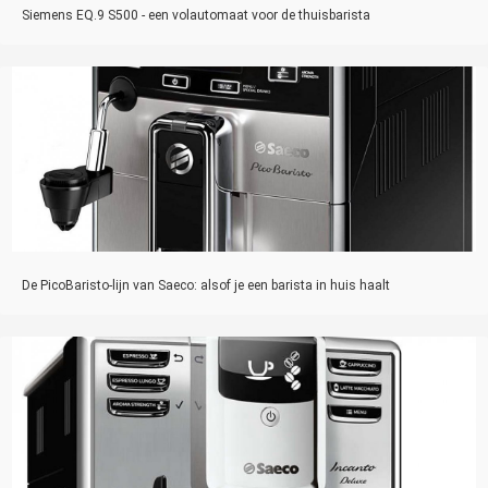
Siemens EQ.9 S500 - een volautomaat voor de thuisbarista
De PicoBaristo-lijn van Saeco: alsof je een barista in huis haalt