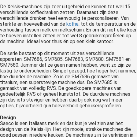
De Xelsis-machines zijn zeer uitgebreid en kunnen tot wel 15
verschillende koffiedranken zetten. Daarnaast zijn deze
verschillende dranken heel eenvoudig te personaliseren. Van
sterkte en hoeveelheid van de
koffie
, tot de temperatuur en de
verhouding tussen melk en melkschuim. En om dit niet elke keer
te hoeven instellen zitten er tot wel 8 gebruikersprofielen op
de machine. Ideaal voor thuis én op een klein kantoor.
De serie bestaat op dit moment uit zes verschillende
apparaten: SM7686, SM7685, SM7683, SM7680, SM7581 en
SM7580. Jammer dat ze geen namen hebben, want zo zijn ze
lastig te onderscheiden. Simpel gezegd: hoe hoger het nummer,
hoe duurder de machine. Zo is de SM7686 gemaakt van
titanium, een superstevige machine dus. De SM7685 is
gemaakt van volledig RVS. De goedkopere machines van
gedeeltelijk RVS of geheel kunststof. De duurdere machines
zijn dus iets steviger en hebben daarbij ook nog wat meer
opties, bijvoorbeeld qua hoeveelheid gebruikersprofielen.
Design
Saeco is een Italiaans merk en dat kun je wel zien aan het
design van de Xelsis-lijn. Het zijn mooie, strakke machines die
goed passen in iedere keuken. De machines zijn te verkrijgen in