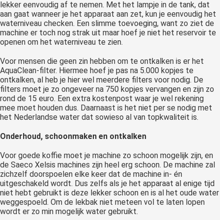
lekker eenvoudig af te nemen. Met het lampje in de tank, dat
aan gaat wanneer je het apparaat aan zet, kun je eenvoudig het
waterniveau checken. Een slimme toevoeging, want zo ziet de
machine er toch nog strak uit maar hoef je niet het reservoir te
openen om het waterniveau te zien.
Voor mensen die geen zin hebben om te ontkalken is er het
AquaClean-filter. Hiermee hoef je pas na 5.000 kopjes te
ontkalken, al heb je hier wel meerdere filters voor nodig. De
filters moet je zo ongeveer na 750 kopjes vervangen en zijn zo
rond de 15 euro. Een extra kostenpost waar je wel rekening
mee moet houden dus. Daarnaast is het niet per se nodig met
het Nederlandse water dat sowieso al van topkwaliteit is.
Onderhoud, schoonmaken en ontkalken
Voor goede koffie moet je machine zo schoon mogelijk zijn, en
de Saeco Xelsis machines zijn heel erg schoon. De machine zal
zichzelf doorspoelen elke keer dat de machine in- én
uitgeschakeld wordt. Dus zelfs als je het apparaat al enige tijd
niet hebt gebruikt is deze lekker schoon en is al het oude water
weggespoeld. Om de lekbak niet meteen vol te laten lopen
wordt er zo min mogelijk water gebruikt.