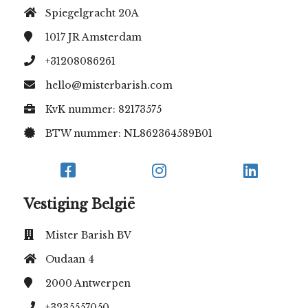
Spiegelgracht 20A
1017 JR
Amsterdam
+31208086261
hello@misterbarish.com
KvK nummer: 82173575
BTW nummer: NL862364589B01
Vestiging België
Mister Barish BV
Oudaan 4
2000
Antwerpen
+3235557050