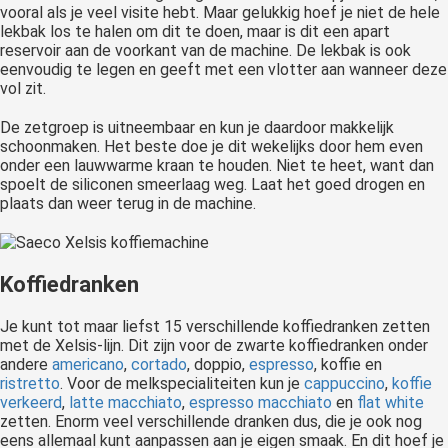
vooral als je veel visite hebt. Maar gelukkig hoef je niet de hele
lekbak los te halen om dit te doen, maar is dit een apart
reservoir aan de voorkant van de machine. De lekbak is ook
eenvoudig te legen en geeft met een vlotter aan wanneer deze
vol zit.
De zetgroep is uitneembaar en kun je daardoor makkelijk
schoonmaken. Het beste doe je dit wekelijks door hem even
onder een lauwwarme kraan te houden. Niet te heet, want dan
spoelt de siliconen smeerlaag weg. Laat het goed drogen en
plaats dan weer terug in de machine.
Koffiedranken
Je kunt tot maar liefst 15 verschillende koffiedranken zetten
met de Xelsis-lijn. Dit zijn voor de zwarte koffiedranken onder
andere
americano
,
cortado
, doppio,
espresso
, koffie en
ristretto
. Voor de melkspecialiteiten kun je
cappuccino
,
koffie
verkeerd
,
latte macchiato
,
espresso macchiato
en
flat white
zetten. Enorm veel verschillende dranken dus, die je ook nog
eens allemaal kunt aanpassen aan je eigen smaak. En dit hoef je