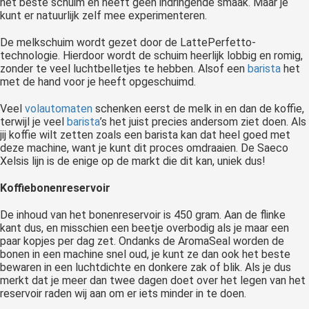
het beste schuim en heeft geen indringende smaak. Maar je
kunt er natuurlijk zelf mee experimenteren.
De melkschuim wordt gezet door de LattePerfetto-
technologie. Hierdoor wordt de schuim heerlijk lobbig en romig,
zonder te veel luchtbelletjes te hebben. Alsof een
barista
het
met de hand voor je heeft opgeschuimd.
Veel
volautomaten
schenken eerst de melk in en dan de koffie,
terwijl je veel
barista
’s het juist precies andersom ziet doen. Als
jij koffie wilt zetten zoals een barista kan dat heel goed met
deze machine, want je kunt dit proces omdraaien. De Saeco
Xelsis lijn is de enige op de markt die dit kan, uniek dus!
Koffiebonenreservoir
De inhoud van het bonenreservoir is 450 gram. Aan de flinke
kant dus, en misschien een beetje overbodig als je maar een
paar kopjes per dag zet. Ondanks de AromaSeal worden de
bonen in een machine snel oud, je kunt ze dan ook het beste
bewaren in een luchtdichte en donkere zak of blik. Als je dus
merkt dat je meer dan twee dagen doet over het legen van het
reservoir raden wij aan om er iets minder in te doen.