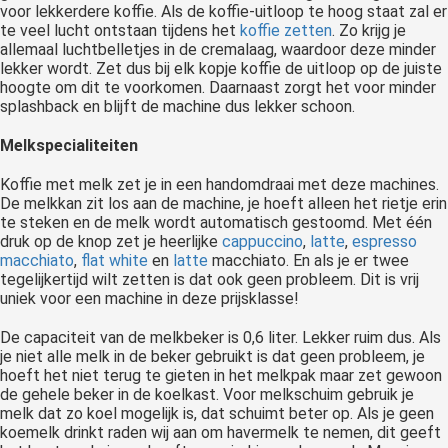
voor lekkerdere koffie. Als de koffie-uitloop te hoog staat zal er
te veel lucht ontstaan tijdens het
koffie zetten
. Zo krijg je
allemaal luchtbelletjes in de cremalaag, waardoor deze minder
lekker wordt. Zet dus bij elk kopje koffie de uitloop op de juiste
hoogte om dit te voorkomen. Daarnaast zorgt het voor minder
splashback en blijft de machine dus lekker schoon.
Melkspecialiteiten
Koffie met melk zet je in een handomdraai met deze machines.
De melkkan zit los aan de machine, je hoeft alleen het rietje erin
te steken en de melk wordt automatisch gestoomd. Met één
druk op de knop zet je heerlijke
cappuccino
,
latte
,
espresso
macchiato
,
flat white
en
latte
macchiato. En als je er twee
tegelijkertijd wilt zetten is dat ook geen probleem. Dit is vrij
uniek voor een machine in deze prijsklasse!
De capaciteit van de melkbeker is 0,6 liter. Lekker ruim dus. Als
je niet alle melk in de beker gebruikt is dat geen probleem, je
hoeft het niet terug te gieten in het melkpak maar zet gewoon
de gehele beker in de koelkast. Voor melkschuim gebruik je
melk dat zo koel mogelijk is, dat schuimt beter op. Als je geen
koemelk drinkt raden wij aan om havermelk te nemen, dit geeft