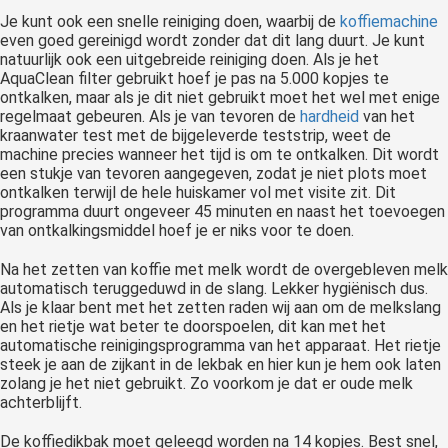
Je kunt ook een snelle reiniging doen, waarbij de
koffiemachine
even goed gereinigd wordt zonder dat dit lang duurt. Je kunt
natuurlijk ook een uitgebreide reiniging doen. Als je het
AquaClean filter gebruikt hoef je pas na 5.000 kopjes te
ontkalken, maar als je dit niet gebruikt moet het wel met enige
regelmaat gebeuren. Als je van tevoren de
hardheid
van het
kraanwater test met de bijgeleverde teststrip, weet de
machine precies wanneer het tijd is om te ontkalken. Dit wordt
een stukje van tevoren aangegeven, zodat je niet plots moet
ontkalken terwijl de hele huiskamer vol met visite zit. Dit
programma duurt ongeveer 45 minuten en naast het toevoegen
van ontkalkingsmiddel hoef je er niks voor te doen.
Na het zetten van koffie met melk wordt de overgebleven melk
automatisch teruggeduwd in de slang. Lekker hygiënisch dus.
Als je klaar bent met het zetten raden wij aan om de melkslang
en het rietje wat beter te doorspoelen, dit kan met het
automatische reinigingsprogramma van het apparaat. Het rietje
steek je aan de zijkant in de lekbak en hier kun je hem ook laten
zolang je het niet gebruikt. Zo voorkom je dat er oude melk
achterblijft.
De koffiedikbak moet geleegd worden na 14 kopjes. Best snel,