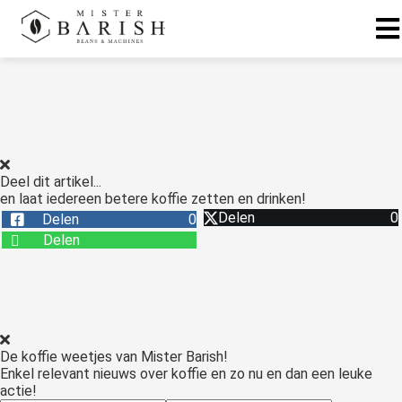
ngen
 te weten
Deel dit artikel...
en laat iedereen betere koffie zetten en drinken!
ioneel
Delen
0
Delen
0
onele
Delen
s zijn
kelijk om
bsite te
ken. Ze
 gebruikt
De koffie weetjes van Mister Barish!
asisfuncties
Enkel relevant nieuws over koffie en zo nu en dan een leuke
der deze
actie!