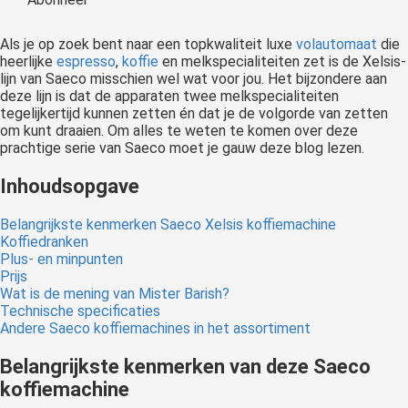
 op de
e. Hierdoor
Als je op zoek bent naar een topkwaliteit luxe
volautomaat
die
 website-
heerlijke
espresso
,
koffie
en melkspecialiteiten zet is de Xelsis-
lijn van Saeco misschien wel wat voor jou. Het bijzondere aan
ren
deze lijn is dat de apparaten twee melkspecialiteiten
nte
tegelijkertijd kunnen zetten én dat je de volgorde van zetten
enties
om kunt draaien. Om alles te weten te komen over deze
gebaseerd
prachtige serie van Saeco moet je gauw deze blog lezen.
 gedrag van
Inhoudsopgave
ezoeker.
Belangrijkste kenmerken Saeco Xelsis koffiemachine
Koffiedranken
uren
Plus- en minpunten
Prijs
Wat is de mening van Mister Barish?
Technische specificaties
Andere Saeco koffiemachines in het assortiment
Belangrijkste kenmerken van deze Saeco
koffiemachine