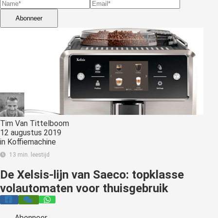
s kan de
e niet
Abonneer
oneren.
stieken
ische
s worden
kt om
em
tie te
elen over
Tim Van Tittelboom
12 augustus 2019
drag van
in
Koffiemachine
zoeker op
13 min. leestijd
site.
De Xelsis-lijn van Saeco: topklasse
ting
volautomaten voor thuisgebruik
ingcookies
 gebruikt
oekers te
Abonneer